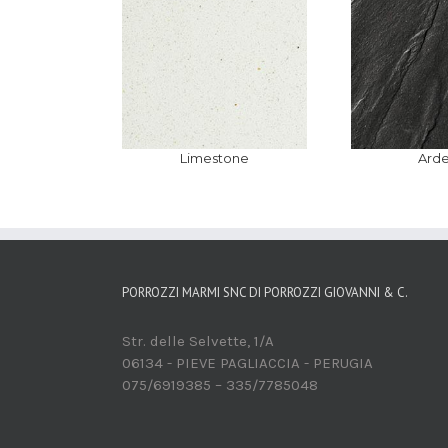
Limestone
Arde
PORROZZI MARMI SNC DI PORROZZI GIOVANNI & C.
Str. delle Selvette, 1/A
06134 - PIEVE PAGLIACCIA - PERUGIA
075/6919385 – 335/7785048