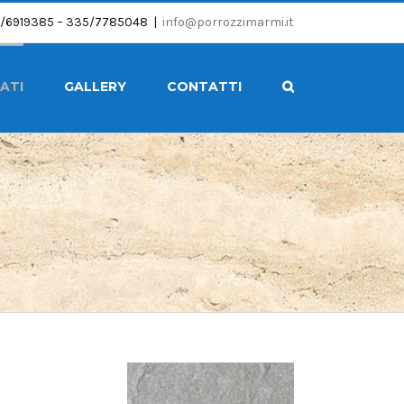
/6919385 – 335/7785048
|
info@porrozzimarmi.it
ATI
GALLERY
CONTATTI