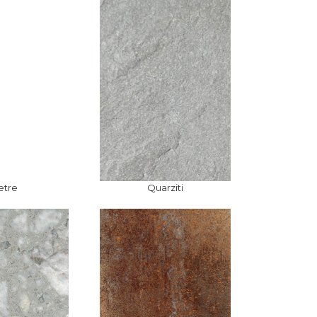
etre
Quarziti