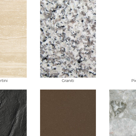
rtini
Graniti
Pi